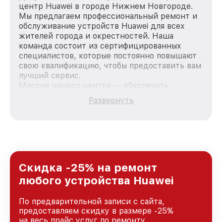
центр Huawei в городе Нижнем Новгороде.
Мы предлагаем профессиональный ремонт и
обслуживание устройств Huawei для всех
жителей города и окрестностей. Наша
команда состоит из сертифицированных
специалистов, которые постоянно повышают
свою квалификацию, чтобы предоставить вам
лучший сервис.
Миссия нашего центра — обеспечить
качественный и доступный ремонт для
Развернуть
каждого пользователя продукции Huawei, вне
зависимости от сложности поломки. Мы
стремимся к тому, чтобы каждый клиент был
удовлетворен скоростью и качеством
предоставляемых услуг. Наша цель — стать
лучшим сервисным центром Huawei в городе
Нижнем Новгороде, постоянно повышая
Скидка -25% на ремонт
уровень доверия и лояльности наших
любого устройства Huawei
клиентов.
По предварительной записи с сайта,
предоставляем скидку в размере -25%
на весь прайс услуг по ремонту